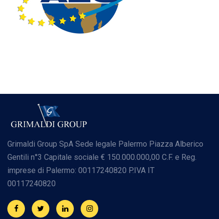
Grimaldi Group SpA
Sede legale Palermo
Piazza Alberico
Gentili n°3
Capitale sociale € 150.000.000,00
C.F. e Reg.
imprese di Palermo: 00117240820
P.IVA IT
00117240820