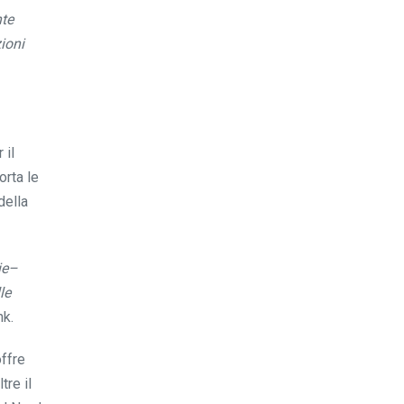
nte
ioni
 il
orta le
della
ie–
le
nk.
offre
tre il