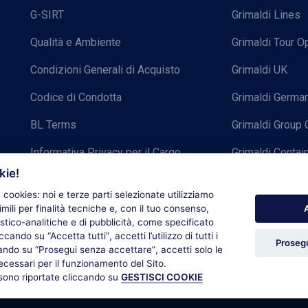
G-SIRT
Grimaldi Lines
Qualità e Ambiente
Grimaldi Tour O
Condizioni Generali di Acquisto
Grimaldi UK
Codice di Condotta
Grimaldi Germ
BL Terms
Grimaldi Group 
Informativa Privacy per il Cargo
Grimaldi Contai
kie!
Grimaldi Group | Brand book
a cookies: noi e terze parti selezionate utilizziamo
A
mili per finalità tecniche e, con il tuo consenso,
istico-analitiche e di pubblicità, come specificato
liccando su
“Accetta tutti”
, accetti l’utilizzo di tutti i
Prosegu
cando su
“Prosegui senza accettare”
, accetti solo le
ecessari per il funzionamento del Sito.
sono riportate cliccando su
GESTISCI COOKIE
Cookie Policy