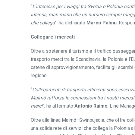
“
L’interesse per i viaggi tra Svezia e Polonia con
intensa, man mano che un numero sempre maggiore 
che collega
”, ha dichiarato
Marco Palmu
, Respon
Collegare i mercati
Oltre a sostenere il turismo e il traffico passegger
trasporto merci tra la Scandinavia, la Polonia e l’E
catene di approvvigionamento, facilita gli scambi 
regione.
“
Collegamenti di trasporto efficienti sono essenz
Malmö rafforza le connessioni tra i nostri mercati
merci
”, ha affermato
Antonio Raimo
, Line Manag
Oltre alla linea Malmö–Świnoujście, che offre coll
una solida rete di servizi che collega la Polonia a