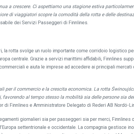
tinua a crescere. Ci aspettiamo una stagione estiva particolarme
di viaggiatori scopre la comodità della rotta e delle destinaz
sabile dei Servizi Passeggeri di Finnlines.
i, la rotta svolge un ruolo importante come corridoio logistico per
uropa centrale. Grazie a servizi marittimi affidabili, Finnlines supp
commerciali e aiuta le imprese ad accedere ai principali mercati 
iali per il commercio e la crescita economica. La rotta Świnoujśc
, favorendo al tempo stesso la mobilità sia delle persone sia del
er di Finnlines e Amministratore Delegato di Rederi AB Nordö-Li
egamenti giornalieri sia per passeggeri sia per merci, Finnlines 
ll’Europa settentrionale e occidentale. La compagnia gestisce inol