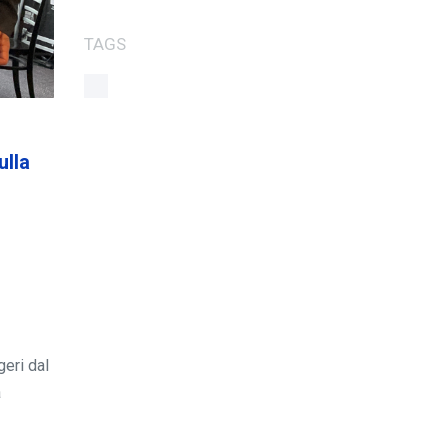
TAGS
ulla
geri dal
a