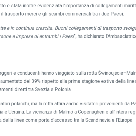
ento è stata inoltre evidenziata l’importanza di collegamenti marit
i, il trasporto merci e gli scambi commerciali tra i due Paesi.
tte e in continua crescita. Buoni collegamenti di trasporto svol
rsone e imprese di entrambi i Paesi
”, ha dichiarato l’Ambasciatric
seggeri e conducenti hanno viaggiato sulla rotta Świnoujście–Mal
aumentato del 39% rispetto alla prima stagione estiva della linea
enti diretti tra Svezia e Polonia.
tori polacchi, ma la rotta attira anche visitatori provenienti da P
 e Ucraina. La vicinanza di Malmö a Copenaghen e all’intera reg
va della linea come porta d’accesso tra la Scandinavia e l’Europa