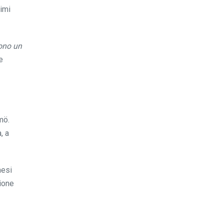
timi
gono un
e
mö.
, a
aesi
ione